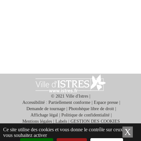
© 2021 Ville d'Istres |
Accessibilité : Partiellement conforme
|
Espace presse
|
Demande de tournage
|
Photohèque libre de droit
|
Affichage légal
|
Politique de confidentialité
|
Mentions légales
|
Labels
|
GESTION DES COOKIES
Ce site utilise des cookies et vous donne le contrôle sur ceux que
X
Ma
Application gratuite ISTRES ET VOUS
vous souhaitez activer