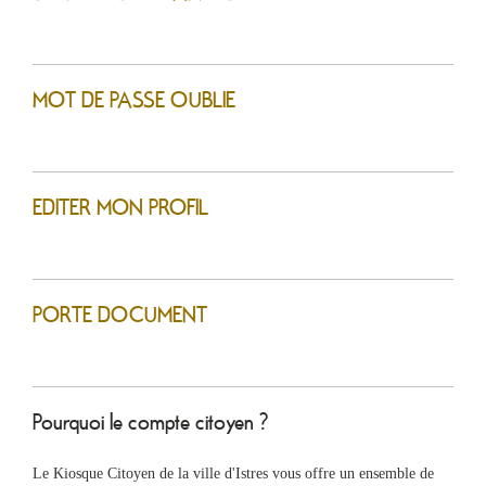
MOT DE PASSE OUBLIE
EDITER MON PROFIL
Ma
mairie
Mes
PORTE DOCUMENT
démarches
Ma
ville
Pourquoi le compte citoyen ?
Culture
Le Kiosque Citoyen de la ville d'Istres vous offre un ensemble de