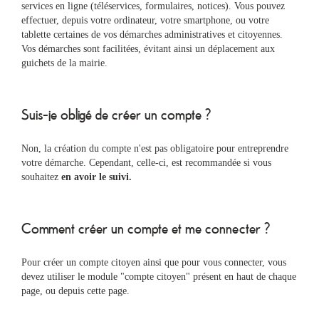
&
services en ligne (téléservices, formulaires, notices). Vous pouvez
Loisirs
effectuer, depuis votre ordinateur, votre smartphone, ou votre
|
tablette certaines de vos démarches administratives et citoyennes.
Tourisme
Vos démarches sont facilitées, évitant ainsi un déplacement aux
guichets de la mairie.
Sports
Suis-je obligé de créer un compte ?
Billetterie
Non, la création du compte n'est pas obligatoire pour entreprendre
votre démarche. Cependant, celle-ci, est recommandée si vous
Infos
souhaitez
en avoir le suivi.
Travaux/Voirie
|
Circulation
Comment créer un compte et me connecter ?
Pour créer un compte citoyen ainsi que pour vous connecter, vous
devez utiliser le module "compte citoyen" présent en haut de chaque
page, ou depuis cette page.