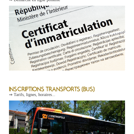
&
Loisirs
|
Tourisme
Sports
Billetterie
Infos
Travaux/Voirie
|
INSCRIPTIONS TRANSPORTS (BUS)
Circulation
⇒ Tarifs, lignes, horaires...