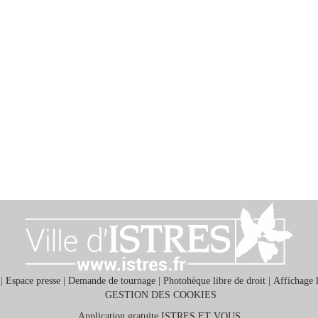
|
Espace presse
|
Demande de tournage
|
Photohèque libre de droit
|
Affichage 
GESTION DES COOKIES
Application gratuite ISTRES ET VOUS