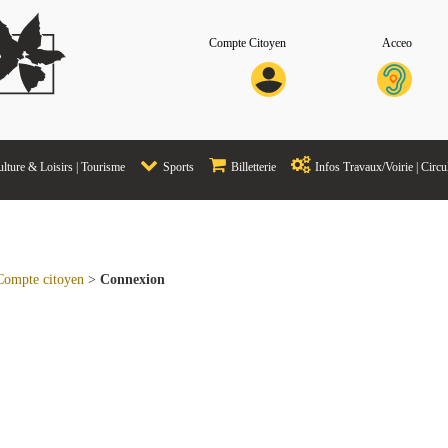
Compte Citoyen
Acceo
lture & Loisirs | Tourisme
Sports
Billetterie
Infos Travaux/Voirie | Circu
Compte citoyen
>
Connexion