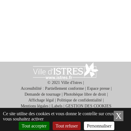
© 2021 Ville d'Istres |
Accessibilité : Partiellement conforme
|
Espace presse
|
Demande de tournage
|
Photohèque libre de droit
|
Affichage légal
|
Politique de confidentialité
|
Mentions légales
|
Labels
|
GESTION DES COOKIES
Ce site utilise des cookies et vous donne le contrôle sur ceux que
X
Ma
Application gratuite ISTRES ET VOUS
vous souhaitez activer
Tout accepter
Tout refuser
Personnaliser