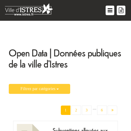
Open Data | Données publiques
de la ville d'Istres
Filtrez par catégories
....
(current)
1
2
3
6
Subventions allouées aux