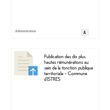
&
Loisirs
|
Tourisme
Sports
Administration
Billetterie
Publication des dix plus
Infos
hautes rémunérations au
Travaux/Voirie
sein de la fonction publique
|
territoriale - Commune
Circulation
d’ISTRES