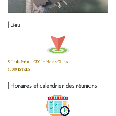
| Lieu
Ma
mairie
Salle du Préau - CEC les Heures Claires
13800 ISTRES
Mes
démarches
| Horaires et calendrier des réunions
Ma
ville
Culture