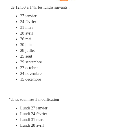
&
Loisirs
| de 12h30 à 14h, les lundis suivants :
|
27 janvier
Tourisme
24 février
31 mars
28 avril
Sports
26 mai
30 juin
28 juillet
Billetterie
25 août
29 septembre
27 octobre
Infos
24 novembre
Travaux/Voirie
15 décembre
|
Circulation
*dates soumises à modification
Lundi 27 janvier
Lundi 24 février
Lundi 31 mars
Lundi 28 avril