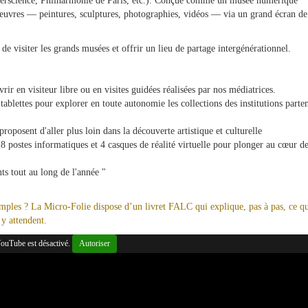
verscience, Philharmonie de Paris, etc.). Conçue comme un musée numérique
’œuvres — peintures, sculptures, photographies, vidéos — via un grand écran de
e de visiter les grands musées et offrir un lieu de partage intergénérationnel.
r en visiteur libre ou en visites guidées réalisées par nos médiatrices.
blettes pour explorer en toute autonomie les collections des institutions parten
posent d'aller plus loin dans la découverte artistique et culturelle
 postes informatiques et 4 casques de réalité virtuelle pour plonger au cœur d
ts tout au long de l'année "
imples ?
La Micro-Folie dispose d’un livret FALC qui explique, pas à pas, ce qu
 y attendent.
ouTube est désactivé.
Autoriser