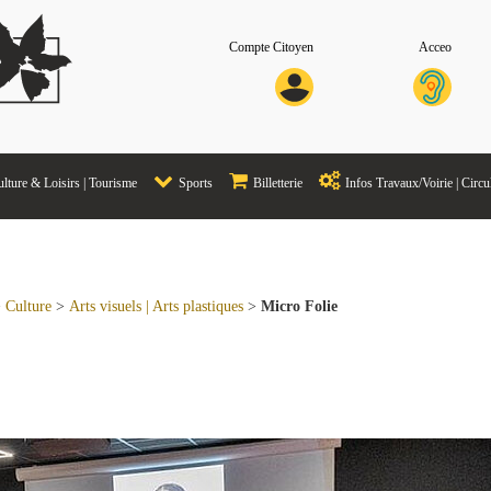
Compte Citoyen
Acceo
lture & Loisirs | Tourisme
Sports
Billetterie
Infos Travaux/Voirie | Circu
>
Culture
>
Arts visuels | Arts plastiques
>
Micro Folie