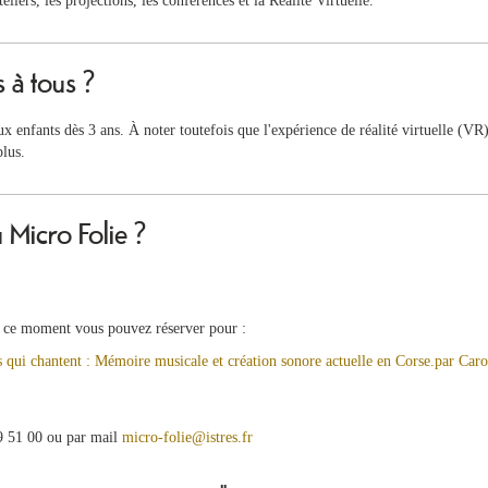
eliers, les projections, les conférences et la Réalité Virtuelle.
s à tous ?
aux enfants dès 3 ans. À noter toutefois que l'expérience de réalité virtuelle (VR)
lus.
Micro Folie ?
 en ce moment vous pouvez réserver pour :
ui chantent : Mémoire musicale et création sonore actuelle en Corse.par Caro
9 51 00 ou par mail
micro-folie@istres.fr