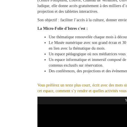
(Centre Pompidou, Louvre, Château de Versailles, Uni
ludique, elle donne accès gratuitement à des milliers d
projection et des tablettes interactives.
Son objectif : faciliter l’accès à la culture, donner envi
La Micro-Folie d'Istres c'est :
Une thématique renouvelée chaque mois à découvri
Le Musée numérique avec son grand écran et 30 ta
en lien avec la thématique du mois.
Un espace pédagogique où nos médiatrices vous pro
Un espace informatique et immersif composé de 8
contenus exclusifs sur réservation.
Des conférences, des projections et des évènemen
Vous préférez un texte plus court, écrit avec des mots s
cet espace, comment s’y rendre et quelles activités vous
Y