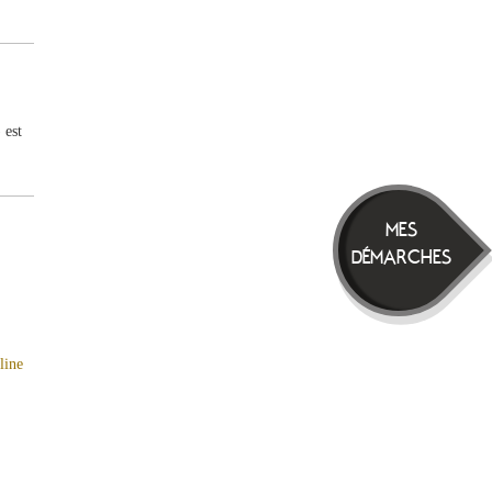
 est
MES
DÉMARCHES
line