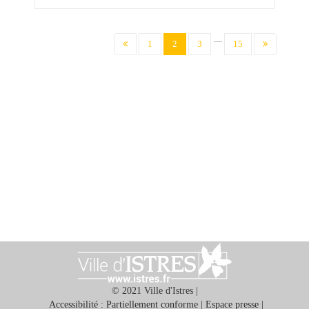
....
(current)
1
2
3
15
© 2021 Ville d'Istres |
Accessibilité : Partiellement conforme
|
Espace presse
|