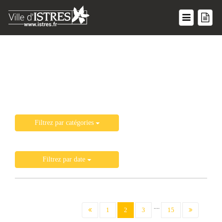
Liste de toutes les actualités
Filtrez par catégories
Filtrez par date
....
(current)
1
2
3
15