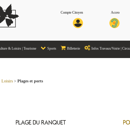
Compte Citoyen
Acceo
lture & Loisirs | Tourisme
Sports
Billetterie
Infos Travaux/Voirie | Circu
>
Loisirs
>
Plages et ports
PLAGE DU RANQUET
PO