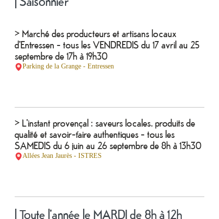
| Saisonnier
> Marché des producteurs et artisans locaux
d'Entressen - tous les VENDREDIS du 17 avril au 25
septembre de 17h à 19h30
Parking de la Grange - Entressen
Ma
mairie
> L'instant provençal : saveurs locales, produits de
qualité et savoir-faire authentiques - tous les
Mes
démarches
SAMEDIS du 6 juin au 26 septembre de 8h à 13h30
Allées Jean Jaurès - ISTRES
Ma
ville
| Toute l'année le MARDI de 8h à 12h
Culture