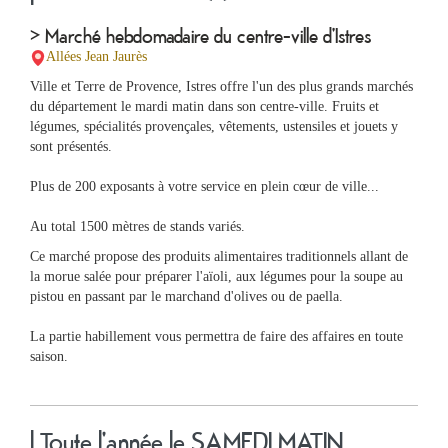
&
Loisirs
> Marché hebdomadaire du centre-ville d'Istres
|
Allées Jean Jaurès
Tourisme
Ville et Terre de Provence, Istres offre l'un des plus grands marchés
du département le mardi matin dans son centre-ville. Fruits et
Sports
légumes, spécialités provençales, vêtements, ustensiles et jouets y
sont présentés.
Billetterie
Plus de 200 exposants à votre service en plein cœur de ville...
Au total 1500 mètres de stands variés.
Infos
Ce marché propose des produits alimentaires traditionnels allant de
Travaux/Voirie
la morue salée pour préparer l'aïoli, aux légumes pour la soupe au
|
pistou en passant par le marchand d'olives ou de paella.
Circulation
La partie habillement vous permettra de faire des affaires en toute
saison.
| Toute l'année le SAMEDI MATIN