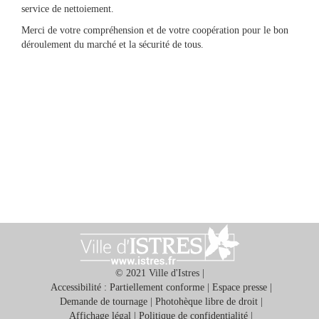
service de nettoiement.
Merci de votre compréhension et de votre coopération pour le bon
déroulement du marché et la sécurité de tous.
© 2021 Ville d'Istres |
Accessibilité : Partiellement conforme
|
Espace presse
|
Demande de tournage
|
Photohèque libre de droit
|
Affichage légal
|
Politique de confidentialité
|