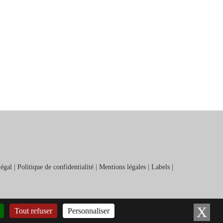
légal
|
Politique de confidentialité
|
Mentions légales
|
Labels
|
X
Ma
Tout refuser
Personnaliser