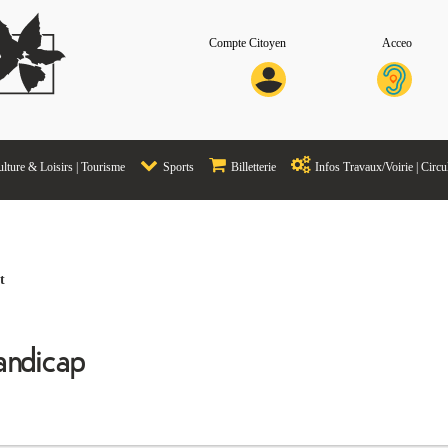
Compte Citoyen
Acceo
lture & Loisirs | Tourisme
Sports
Billetterie
Infos Travaux/Voirie | Circu
t
andicap