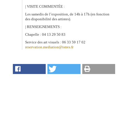
&
| VISITE COMMENTÉE :
Loisirs
|
Les samedis de l’exposition, de 14h à 17h (en fonction
Tourisme
des disponibilité des artistes).
| RENSEIGNEMENTS :
Chapelle : 04 13 29 50 83
Sports
Service des art visuels : 06 33 59 17 02
reservation.mediation@istres.fr
Billetterie
Infos
Travaux/Voirie
|
Circulation