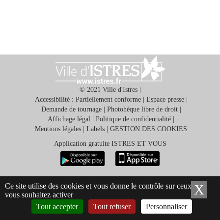
© 2021 Ville d'Istres |
Ma
Accessibilité : Partiellement conforme
|
Espace presse
|
mairie
Demande de tournage
|
Photohèque libre de droit
|
Affichage légal
|
Politique de confidentialité
|
Mentions légales
|
Labels
|
GESTION DES COOKIES
Mes
démarches
Application gratuite ISTRES ET VOUS
Ma
ville
Ce site utilise des cookies et vous donne le contrôle sur ceux que
X
Ma
vous souhaitez activer
Tout accepter
Tout refuser
Personnaliser
Culture