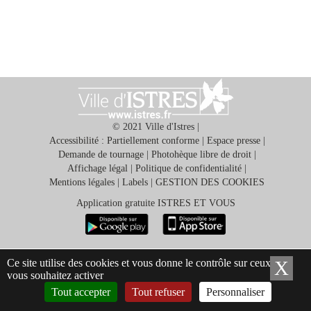
© 2021 Ville d'Istres |
Ma
Accessibilité : Partiellement conforme
|
Espace presse
|
mairie
Demande de tournage
|
Photohèque libre de droit
|
Affichage légal
|
Politique de confidentialité
|
Mentions légales
|
Labels
|
GESTION DES COOKIES
Mes
démarches
Application gratuite ISTRES ET VOUS
Ma
ville
Ce site utilise des cookies et vous donne le contrôle sur ceux que
X
Ma
vous souhaitez activer
Tout accepter
Tout refuser
Personnaliser
Culture