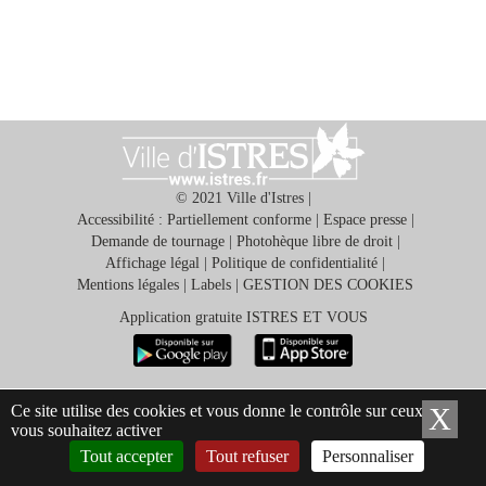
© 2021 Ville d'Istres |
Ma
Accessibilité : Partiellement conforme
|
Espace presse
|
mairie
Demande de tournage
|
Photohèque libre de droit
|
Affichage légal
|
Politique de confidentialité
|
Mentions légales
|
Labels
|
GESTION DES COOKIES
Mes
démarches
Application gratuite ISTRES ET VOUS
Ma
ville
Ce site utilise des cookies et vous donne le contrôle sur ceux que
X
Ma
vous souhaitez activer
Tout accepter
Tout refuser
Personnaliser
Culture