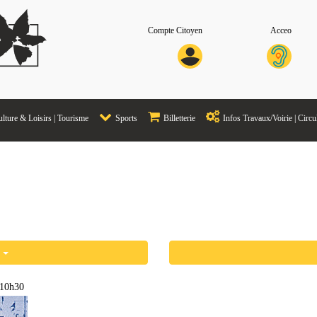
Compte Citoyen
Acceo
lture & Loisirs | Tourisme
Sports
Billetterie
Infos Travaux/Voirie | Circu
s
 10h30