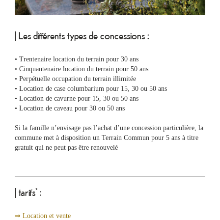
| Les différents types de concessions :
• Trentenaire location du terrain pour 30 ans
• Cinquantenaire location du terrain pour 50 ans
• Perpétuelle occupation du terrain illimitée
• Location de case columbarium pour 15, 30 ou 50 ans
Ma
• Location de cavurne pour 15, 30 ou 50 ans
mairie
• Location de caveau pour 30 ou 50 ans
Si la famille n’envisage pas l’achat d’une concession particulière, la
Mes
commune met à disposition un Terrain Commun pour 5 ans à titre
démarches
gratuit qui ne peut pas être renouvelé
Ma
ville
| tarifs* :
Culture
⇒ Location et vente