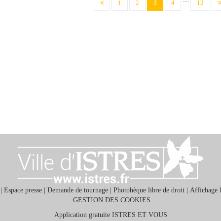
(current)
1
2
3
4
12
|
Espace presse
|
Demande de tournage
|
Photohèque libre de droit
|
Affichage 
GESTION DES COOKIES
Application gratuite ISTRES ET VOUS