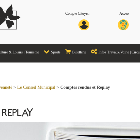
Compte Citoyen
Acceo
lture & Loisirs | Tourisme
Sports
Billetterie
Infos Travaux/Voirie | Circu
oyenneté
>
Le Conseil Municipal
>
Comptes rendus et Replay
 REPLAY