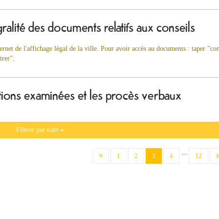
gralité des documents relatifs aux conseils
ternet de l'affichage légal de la ville. Pour avoir accès au documents : taper "con
trer".
rations examinées et les procès verbaux
Filtrez par date
....
(current)
1
2
3
4
12