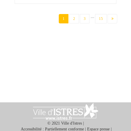
....
(current)
1
2
3
15
© 2021 Ville d'Istres |
Accessibilité : Partiellement conforme
|
Espace presse
|