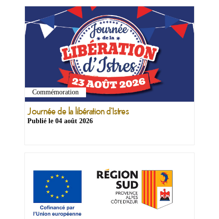
Commémoration
Ma
mairie
Journée de la libération d'Istres
Publié le
04 août 2026
Mes
démarches
Ma
ville
Culture