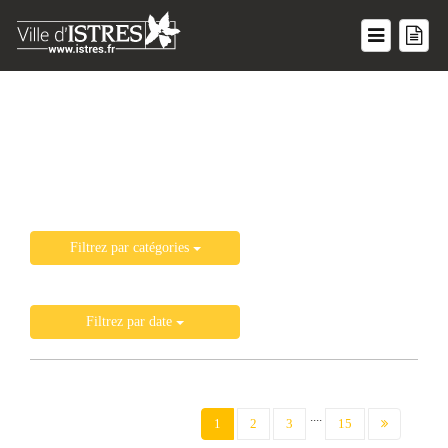
Liste de toutes les actualités
Filtrez par catégories
Filtrez par date
....
(current)
1
2
3
15