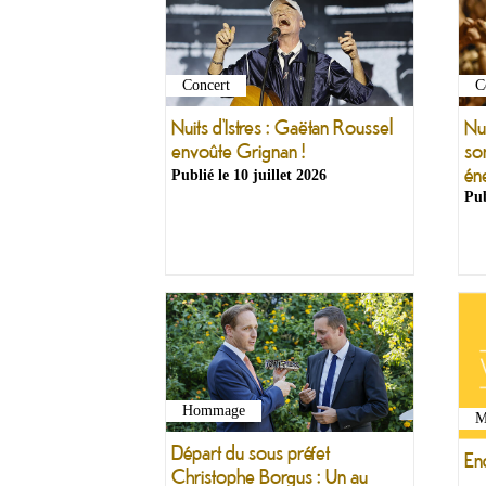
Concert
C
Nuits d’Istres : Gaëtan Roussel
Nui
envoûte Grignan !
so
éne
Publié le
10 juillet 2026
Pub
Hommage
M
Départ du sous préfet
En
Christophe Borgus : Un au