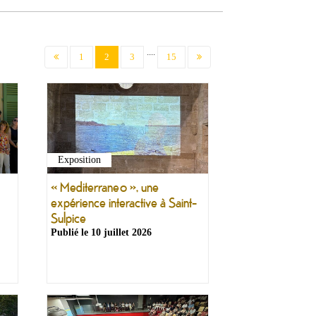
....
(current)
1
2
3
15
Exposition
« Mediterraneo », une
expérience interactive à Saint-
Sulpice
Publié le
10 juillet 2026