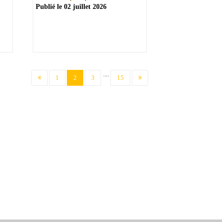
Publié le
02 juillet 2026
....
(current)
1
2
3
15