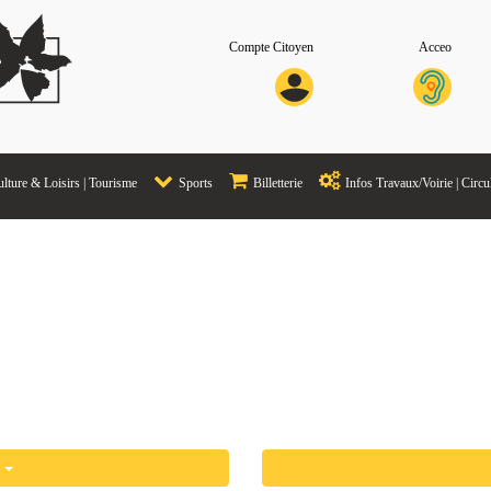
Compte Citoyen
Acceo
lture & Loisirs | Tourisme
Sports
Billetterie
Infos Travaux/Voirie | Circu
és
s