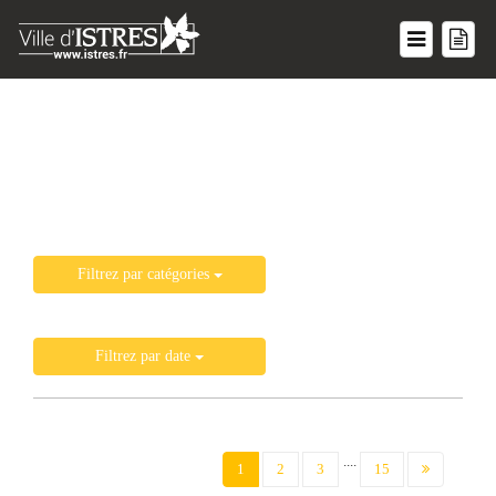
Liste de toutes les actualités
Filtrez par catégories
Filtrez par date
....
(current)
1
2
3
15