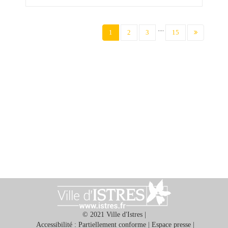
....
(current)
1
2
3
15
© 2021 Ville d'Istres |
Accessibilité : Partiellement conforme
|
Espace presse
|