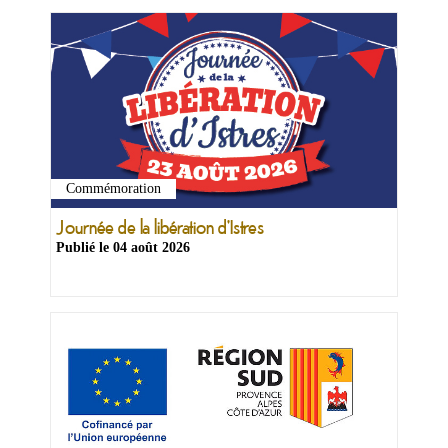
Commémoration
Ma
mairie
Journée de la libération d'Istres
Publié le
04 août 2026
Mes
démarches
Ma
ville
Culture