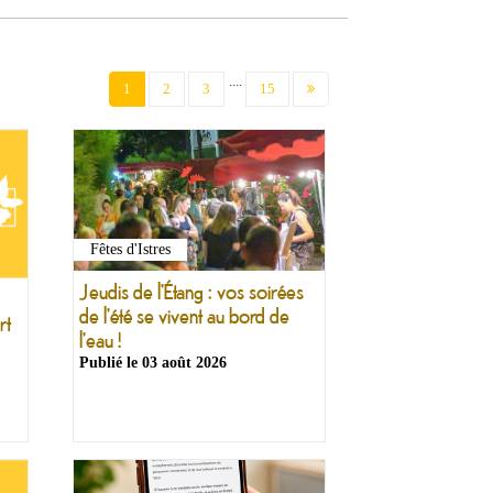
....
(current)
1
2
3
15
Fêtes d'Istres
Jeudis de l'Étang : vos soirées
de l'été se vivent au bord de
rt
l'eau !
Publié le
03 août 2026