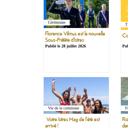
Cérémonie
T
Florence Vilmus est la nouvelle
Co
Sous-Préfète d’Istres
Publié le
28 juillet 2026
Pub
F
Vie de la commune
Ri
Votre Istres Mag de l'été est
dan
arrivé !