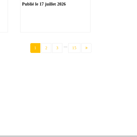
Publié le
17 juillet 2026
....
(current)
1
2
3
15