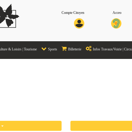
Compte Citoyen
Acceo
lture & Loisirs | Tourisme
Sports
Billetterie
Infos Travaux/Voirie | Circu
és
s