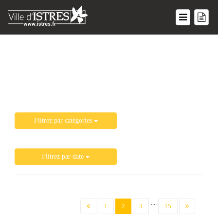
Liste de toutes les actualités
Filtrez par catégories
Filtrez par date
....
(current)
1
2
3
15