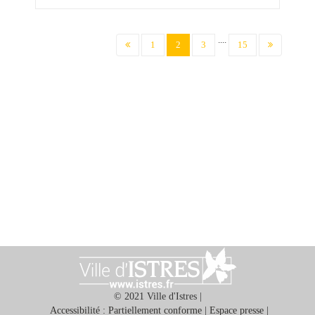
....
(current)
1
2
3
15
© 2021 Ville d'Istres |
Accessibilité : Partiellement conforme
|
Espace presse
|