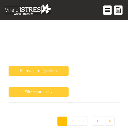
Liste de toutes les actualités
Filtrez par catégories
Filtrez par date
....
(current)
1
2
3
15