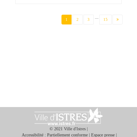
....
(current)
1
2
3
15
© 2021 Ville d'Istres |
Accessibilité : Partiellement conforme
|
Espace presse
|