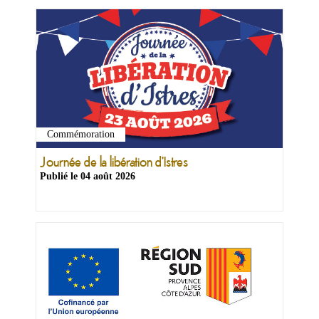
Commémoration
Ma
mairie
Journée de la libération d'Istres
Publié le
04 août 2026
Mes
démarches
Ma
ville
Culture