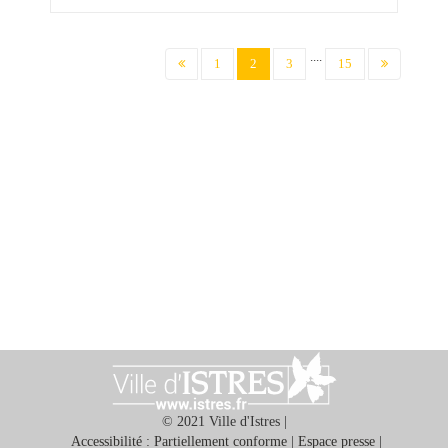
....
(current)
1
2
3
15
© 2021 Ville d'Istres |
Accessibilité : Partiellement conforme
|
Espace presse
|