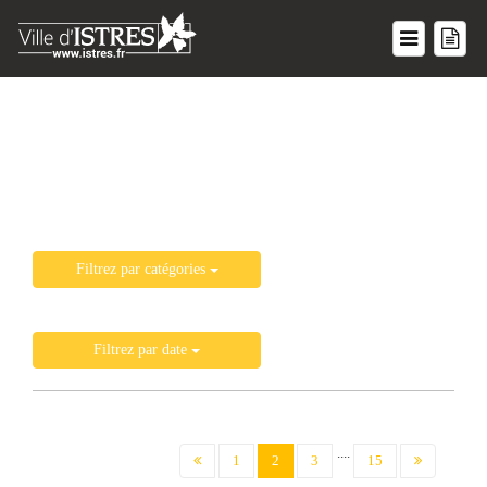
Liste de toutes les actualités
Filtrez par catégories
Filtrez par date
....
(current)
1
2
3
15