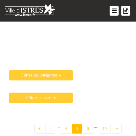
Liste de toutes les actualités
Filtrez par catégories
Filtrez par date
....
....
(current)
1
4
5
6
15