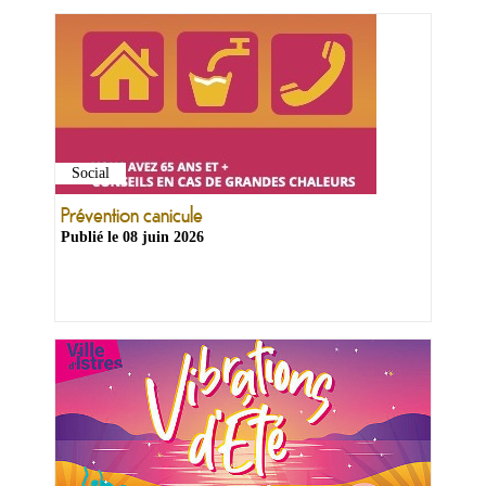
Social
Ma
Prévention canicule
mairie
Publié le
08 juin 2026
Mes
démarches
Ma
ville
Culture