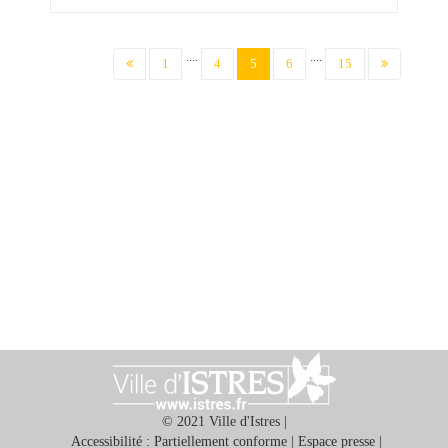
....
....
(current)
1
4
5
6
15
© 2021 Ville d'Istres |
Accessibilité : Partiellement conforme
|
Espace presse
|