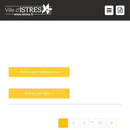
Liste de toutes les actualités
Filtrez par catégories
Filtrez par date
....
(current)
1
2
3
15