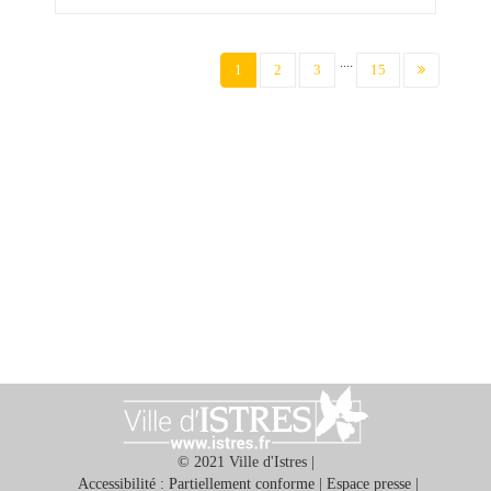
....
(current)
1
2
3
15
© 2021 Ville d'Istres |
Accessibilité : Partiellement conforme
|
Espace presse
|