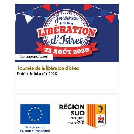
Commémoration
Ma
mairie
Journée de la libération d'Istres
Publié le
04 août 2026
Mes
démarches
Ma
ville
Culture