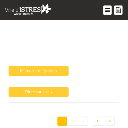
Liste de toutes les actualités
Filtrez par catégories
Filtrez par date
....
(current)
1
2
3
15