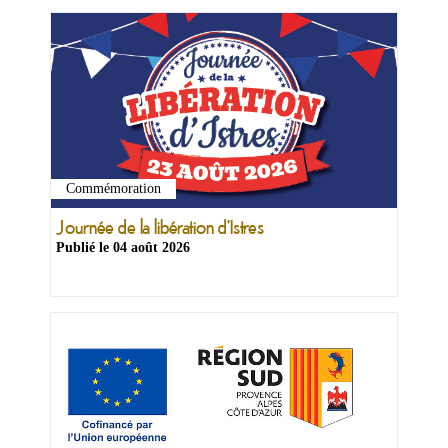
Commémoration
Ma
mairie
Journée de la libération d'Istres
Publié le
04 août 2026
Mes
démarches
Ma
ville
Culture