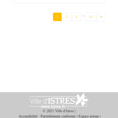
....
(current)
1
2
3
15
© 2021 Ville d'Istres |
Accessibilité : Partiellement conforme
|
Espace presse
|