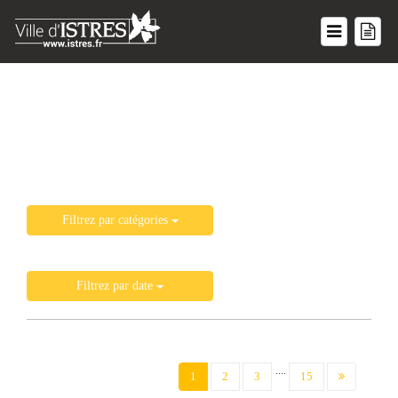
Liste de toutes les actualités
Filtrez par catégories
Filtrez par date
....
(current)
1
2
3
15