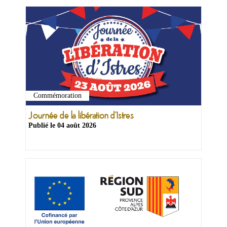
Commémoration
Ma
mairie
Journée de la libération d'Istres
Publié le
04 août 2026
Mes
démarches
Ma
ville
Culture