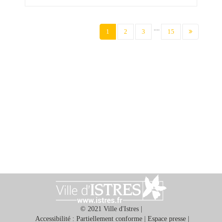
....
(current)
1
2
3
15
© 2021 Ville d'Istres |
Accessibilité : Partiellement conforme
|
Espace presse
|