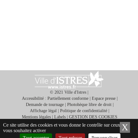
© 2021 Ville d'Istres |
Accessibilité : Partiellement conforme
|
Espace presse
|
Demande de tournage
|
Photohèque libre de droit
|
Affichage légal
|
Politique de confidentialité
|
Mentions légales
|
Labels
|
GESTION DES COOKIES
Ce site utilise des cookies et vous donne le contrôle sur ceux que
X
Ma
Application gratuite ISTRES ET VOUS
vous souhaitez activer
Tout accepter
Tout refuser
Personnaliser