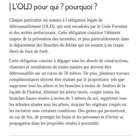
| L'OLD pour qui ? pourquoi ?
Chaque particulier est soumis à l'obligation légale de
débroussaillement (OLD), qui sont encadrées par le Code Forestier
et des arrêtés préfectoraux. Cette obligation constitue l'élément
majeur de la prévention des incendies, et plus particulièrement dans
le département des Bouches-du-Rhône qui est soumis à un risque
élevé de feux de forêt.
Ma
Cette obligation consiste à dégager tous les abords de constructions,
mairie
chantiers et installations de toutes natures qui doivent être
débroussaillés sur un rayon de 50 mètres. De plus, plusieurs travaux
complémentaires doivent être réalisés par le propriétaire, tels que
Mes
supprimer tous les arbres et les branches à moins de 3mètres de la
démarches
façade de l'habitat, éliminer les arbres morts, couper toutes les
branches basses situées à moins de 3 mètres du sol, supprimer tous
les arbustes situées sous les arbres, évacuer les végétaux coupés ou
Ma
les incinérer sous certaines conditions. Des gestes qui permettront,
ville
en cas de feu, de protéger les biens et les personnes et d'éviter sa
propagation dans les propriétés situées à proximité.
Culture