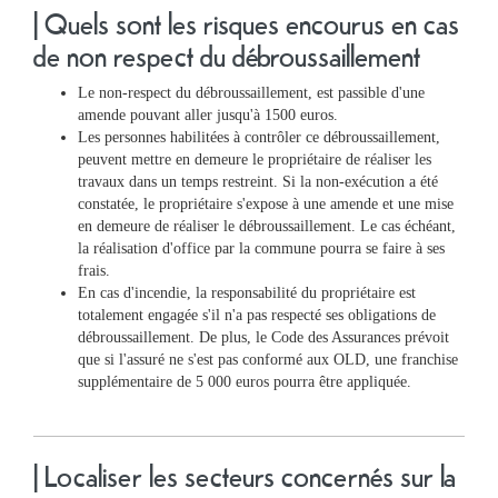
&
| Quels sont les risques encourus en cas
Loisirs
de non respect du débroussaillement
|
Tourisme
Le non-respect du débroussaillement, est passible d'une
amende pouvant aller jusqu'à 1500 euros.
Les personnes habilitées à contrôler ce débroussaillement,
Sports
peuvent mettre en demeure le propriétaire de réaliser les
travaux dans un temps restreint. Si la non-exécution a été
constatée, le propriétaire s'expose à une amende et une mise
Billetterie
en demeure de réaliser le débroussaillement. Le cas échéant,
la réalisation d'office par la commune pourra se faire à ses
frais.
Infos
En cas d'incendie, la responsabilité du propriétaire est
Travaux/Voirie
totalement engagée s'il n'a pas respecté ses obligations de
|
débroussaillement. De plus, le Code des Assurances prévoit
Circulation
que si l'assuré ne s'est pas conformé aux OLD, une franchise
supplémentaire de 5 000 euros pourra être appliquée.
| Localiser les secteurs concernés sur la