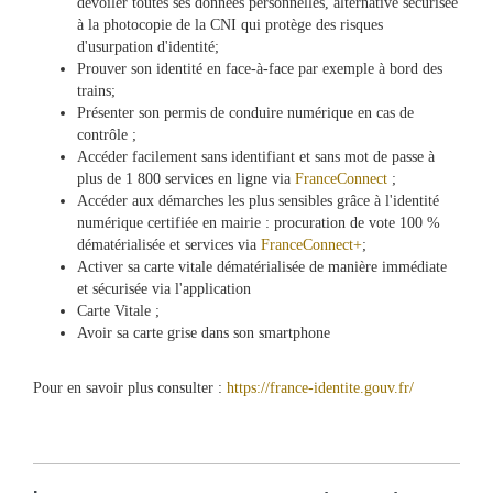
dévoiler toutes ses données personnelles, alternative sécurisée
&
à la photocopie de la CNI qui protège des risques
Loisirs
d'usurpation d'identité;
|
Prouver son identité en face-à-face par exemple à bord des
Tourisme
trains;
Présenter son permis de conduire numérique en cas de
contrôle ;
Sports
Accéder facilement sans identifiant et sans mot de passe à
plus de 1 800 services en ligne via
FranceConnect
;
Accéder aux démarches les plus sensibles grâce à l'identité
Billetterie
numérique certifiée en mairie : procuration de vote 100 %
dématérialisée et services via
FranceConnect+
;
Activer sa carte vitale dématérialisée de manière immédiate
Infos
et sécurisée via l'application
Travaux/Voirie
Carte Vitale ;
|
Avoir sa carte grise dans son smartphone
Circulation
Pour en savoir plus consulter :
https://france-identite.gouv.fr/