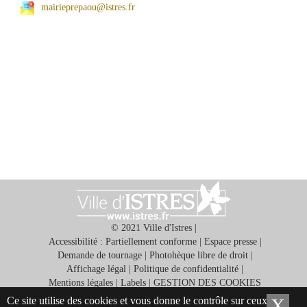
mairieprepaou@istres.fr
© 2021 Ville d'Istres |
Accessibilité : Partiellement conforme
|
Espace presse
|
Demande de tournage
|
Photohèque libre de droit
|
Affichage légal
|
Politique de confidentialité
|
Mentions légales
|
Labels
|
GESTION DES COOKIES
Ce site utilise des cookies et vous donne le contrôle sur ceux que
X
Ma
Application gratuite ISTRES ET VOUS