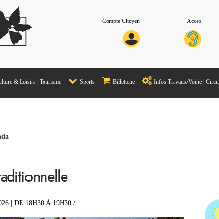
Compte Citoyen
Acceo
lture & Loisirs | Tourisme
Sports
Billetterie
Infos Travaux/Voirie | Circu
nda
aditionnelle
2026
| DE 18H30 À 19H30
/