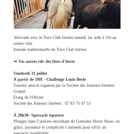
Abrivado avec le Toro Club Istréen samedi 1er août à 11h au
centre ville
Journée traditionnelle du Toro Club Istréen
Ma
⇒ Vos autres rdv des fêtes d'Istres
mairie
Vendredi 31 juillet
À partir de 18H - Challenge Louis Berle
Mes
Tournoi amical organisé par la Société des Jouteurs Istréens.
démarches
Gratuit
Étang de l'Olivier
Société des Jouteurs Istréens : 07 83 75 47 53
Ma
ville
À 20h30- Spectacle équestre
Plongez dans l’univers envoûtant du Gonzalez Horse Show, où
grâce, puissance et complicité s’unissent pour offrir un
Culture
spectacle inoubliable.