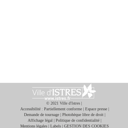
© 2021 Ville d'Istres |
Accessibilité : Partiellement conforme
|
Espace presse
|
Demande de tournage
|
Photohèque libre de droit
|
Affichage légal
|
Politique de confidentialité
|
Mentions légales
|
Labels
|
GESTION DES COOKIES