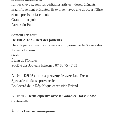
&
Ici, les chevaux sont les véritables artistes : dorés, élégants,
Loisirs
magnifiquement présentés, ils évoluent avec une douceur féline
|
et une précision fascinante.
Tourisme
Gratuit, tout public
Arènes du Palio
Sports
Samedi 1er août
De 10h À 13h - Défi des jouteurs
Défi de joutes ouvert aux amateurs, organisé par la Société des
Billetterie
Jouteurs Istréens.
Gratuit
Étang de l'Olivier
Infos
Société des Jouteurs Istréens : 07 83 75 47 53
Travaux/Voirie
|
À 10h - Défilé et danse provençale avec Lou Trelus
Circulation
Spectacle de danse provençale.
Boulevard de la République et Aristide Briand
À 10h30 - Défilé équestre avec le Gonzalez Horse Show
Centre-ville
À 17h - Course camarguaise