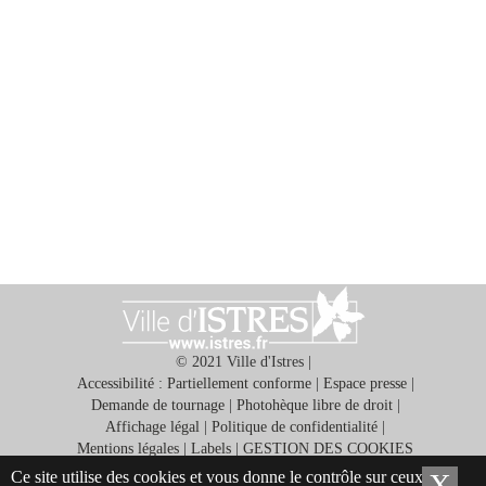
© 2021 Ville d'Istres |
Accessibilité : Partiellement conforme
|
Espace presse
|
Demande de tournage
|
Photohèque libre de droit
|
Affichage légal
|
Politique de confidentialité
|
Mentions légales
|
Labels
|
GESTION DES COOKIES
Ce site utilise des cookies et vous donne le contrôle sur ceux que
X
Ma
Application gratuite ISTRES ET VOUS