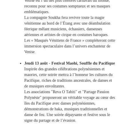
Venise est l’un des plus célèbres carnavals du monde,
reconnu pour ses costumes somptueux et ses masques
emblématiques.
La compagnie Soukha fera revivre toute la magie
vénitienne au bord de l’Étang avec une déambulation
féerique mêlant musiciens, échassiers, danseuses
aériennes et artistes de cirque en costumes baroques.
Les « Masqués Vénitiens de France » compléteront cette
immersion spectaculaire dans l’univers enchanteur de
Venise.
Jeudi 13 août - Festival Maohi, Souffle du Pacifique
Inspirée des grandes célébrations polynésiennes et
maories, cette soirée mettra à l’honneur les cultures du
Pacifique, riches de traditions ancestrales, de danses et
de musiques envoûtantes.
Les associations "Reva O Tahiti" et "Partage Passion
Polynésie" proposeront un véritable voyage au cœur des
îles du Pacifique avec danses polynésiennes,
démonstrations de haka, musiques traditionnelles et
danse de feu. Une soirée dépaysante et festive sous le
signe du partage et de l’évasion.