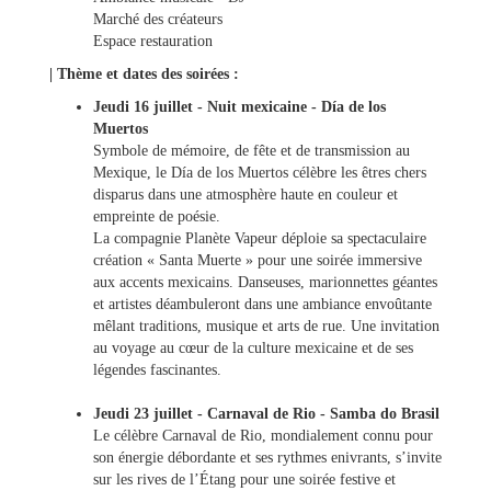
&
Marché des créateurs
Loisirs
Espace restauration
|
Tourisme
| Thème et dates des soirées :
Jeudi 16 juillet - Nuit mexicaine - Día de los
Muertos
Sports
Symbole de mémoire, de fête et de transmission au
Mexique, le Día de los Muertos célèbre les êtres chers
disparus dans une atmosphère haute en couleur et
Billetterie
empreinte de poésie.
La compagnie Planète Vapeur déploie sa spectaculaire
création « Santa Muerte » pour une soirée immersive
Infos
aux accents mexicains. Danseuses, marionnettes géantes
Travaux/Voirie
et artistes déambuleront dans une ambiance envoûtante
|
mêlant traditions, musique et arts de rue. Une invitation
Circulation
au voyage au cœur de la culture mexicaine et de ses
légendes fascinantes.
Jeudi 23 juillet - Carnaval de Rio - Samba do Brasil
Le célèbre Carnaval de Rio, mondialement connu pour
son énergie débordante et ses rythmes enivrants, s’invite
sur les rives de l’Étang pour une soirée festive et