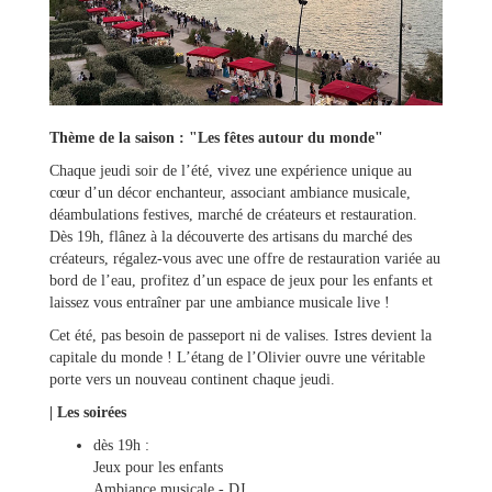
Thème de la saison : "Les fêtes autour du monde"
Chaque jeudi soir de l’été, vivez une expérience unique au
cœur d’un décor enchanteur, associant ambiance musicale,
Ma
déambulations festives, marché de créateurs et restauration.
mairie
Dès 19h, flânez à la découverte des artisans du marché des
créateurs, régalez-vous avec une offre de restauration variée au
bord de l’eau, profitez d’un espace de jeux pour les enfants et
Mes
laissez vous entraîner par une ambiance musicale live !
démarches
Cet été, pas besoin de passeport ni de valises. Istres devient la
capitale du monde ! L’étang de l’Olivier ouvre une véritable
porte vers un nouveau continent chaque jeudi.
Ma
ville
| Les soirées
dès 19h :
Jeux pour les enfants
Culture
Ambiance musicale - DJ