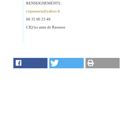
&
RENSEIGNEMENTS :
Loisirs
ciqrassuen@yahoo.fr
|
Tourisme
06 35 90 23 49
CIQ les amis de Rassuen
Sports
Billetterie
Infos
Travaux/Voirie
|
Circulation