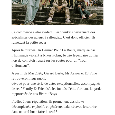
Ça commence à être évident : les Svinkels deviennent des
spécialistes des adieux à rallonge... C'est donc officiel, Ils
remettent la petite soeur !
Ma
Après la tournée Un Dernier Pour La Route, marquée par
mairie
l’hommage vibrant à Nikus Pokus, le trio légendaire du hip
hop de comptoir repart sur les routes pour un “Tour
d’Honneur”.
Mes
A partir de Mai 2026, Gérard Baste, Mr Xavier et DJ Pone
démarches
retrouveront leur public
dévoué pour une série de dates exceptionnelles, accompagnés
de ses "Family & Friends", les invités d'élite formant la garde
Ma
rapprochée de nos Bistrot Boys.
ville
Fidèles à leur réputation, ils promettent des shows
décomplexés, explosifs et généreux balancé avec le sourire
Culture
dans un seul but : faire la teuf !