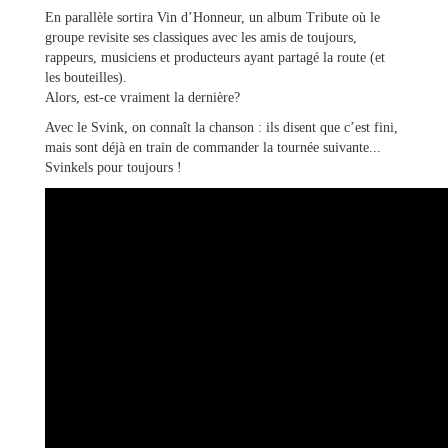
&
En parallèle sortira Vin d’Honneur, un album Tribute où le
Loisirs
groupe revisite ses classiques avec les amis de toujours,
|
rappeurs, musiciens et producteurs ayant partagé la route (et
Tourisme
les bouteilles).
Alors, est-ce vraiment la dernière?
Sports
Avec le Svink, on connaît la chanson : ils disent que c’est fini,
mais sont déjà en train de commander la tournée suivante...
Svinkels pour toujours !
Billetterie
Infos
Travaux/Voirie
|
Circulation