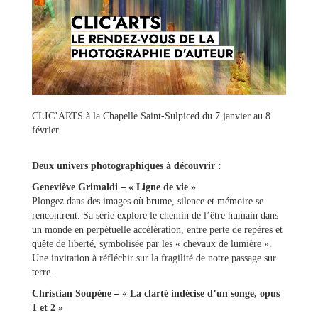
CLIC’ARTS à la Chapelle Saint-Sulpiced du 7 janvier au 8
février
Ma
mairie
Deux univers photographiques à découvrir :
Geneviève Grimaldi – « Ligne de vie »
Mes
Plongez dans des images où brume, silence et mémoire se
démarches
rencontrent. Sa série explore le chemin de l’être humain dans
un monde en perpétuelle accélération, entre perte de repères et
quête de liberté, symbolisée par les « chevaux de lumière ».
Ma
Une invitation à réfléchir sur la fragilité de notre passage sur
ville
terre.
Christian Soupène – « La clarté indécise d’un songe, opus
Culture
1 et 2 »