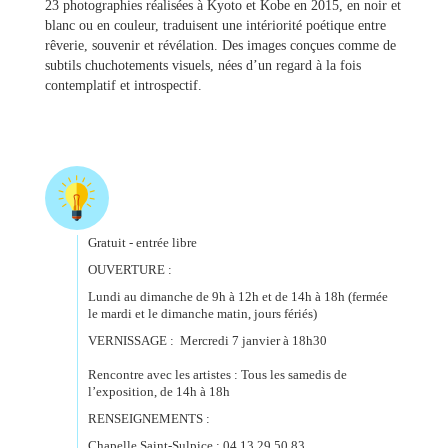
&
23 photographies réalisées à Kyoto et Kobe en 2015, en noir et
Loisirs
blanc ou en couleur, traduisent une intériorité poétique entre
|
rêverie, souvenir et révélation. Des images conçues comme de
Tourisme
subtils chuchotements visuels, nées d’un regard à la fois
contemplatif et introspectif.
Sports
Billetterie
Gratuit - entrée libre
Infos
Travaux/Voirie
OUVERTURE :
|
Lundi au dimanche de 9h à 12h et de 14h à 18h (fermée
Circulation
le mardi et le dimanche matin, jours fériés)
VERNISSAGE : Mercredi 7 janvier à 18h30
Rencontre avec les artistes : Tous les samedis de
l’exposition, de 14h à 18h
RENSEIGNEMENTS :
Chapelle Saint-Sulpice : 04 13 29 50 83