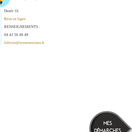
Durée 1h
Résa en ligne
RENSEIGNEMENTS :
04 42 56 48 48
lolivier@scenesetcines.fr
MES
DÉMARCHES