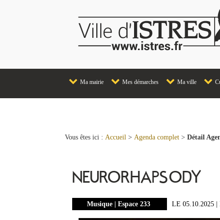
Ma mairie
Mes démarches
Ma ville
Cu
Vous êtes ici :
Accueil
>
Agenda complet
>
Détail Age
NEURORHAPSODY
Musique | Espace 233
LE 05.10.2025
|