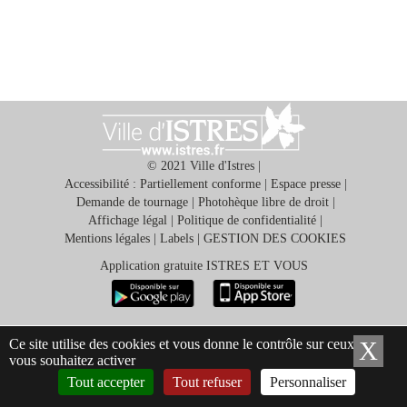
© 2021 Ville d'Istres |
Ma
Accessibilité : Partiellement conforme
|
Espace presse
|
mairie
Demande de tournage
|
Photohèque libre de droit
|
Affichage légal
|
Politique de confidentialité
|
Mentions légales
|
Labels
|
GESTION DES COOKIES
Mes
démarches
Application gratuite ISTRES ET VOUS
Ma
ville
Ce site utilise des cookies et vous donne le contrôle sur ceux que
X
Ma
vous souhaitez activer
Tout accepter
Tout refuser
Personnaliser
Culture