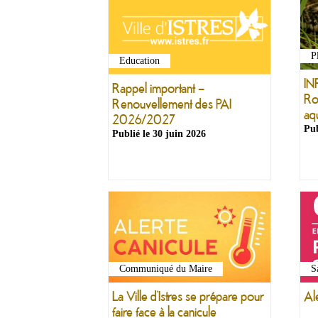
P
Education
IN
Rappel important –
Ro
Renouvellement des PAI
aq
2026/2027
Pub
Publié le
30 juin 2026
Communiqué du Maire
S
La Ville d’Istres se prépare pour
Al
faire face à la canicule