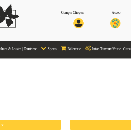
Compte Citoyen
Acceo
lture & Loisirs | Tourisme
Sports
Billetterie
Infos Travaux/Voirie | Circu
és
s