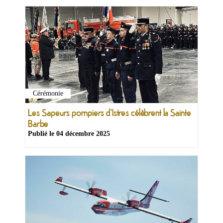
Cérémonie
Ma
mairie
Les Sapeurs pompiers d'Istres célèbrent la Sainte
Barbe
Publié le
04 décembre 2025
Mes
démarches
Ma
ville
Culture