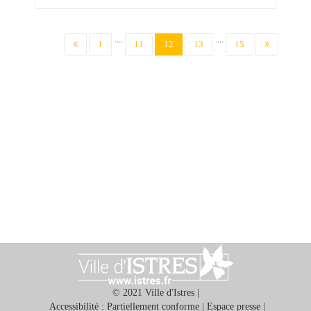
....
....
(current)
1
11
12
13
15
© 2021 Ville d'Istres |
Accessibilité : Partiellement conforme
|
Espace presse
|