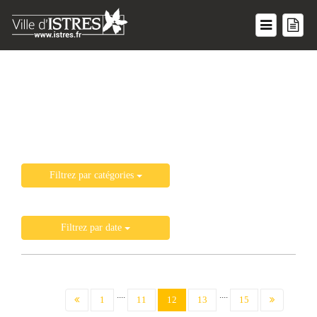
Liste de toutes les actualités
Filtrez par catégories
Filtrez par date
....
....
(current)
1
11
12
13
15