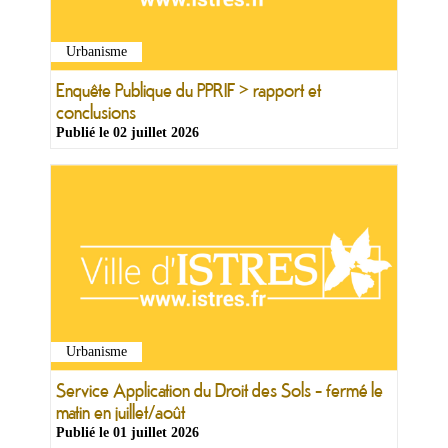
&
Loisirs
|
Urbanisme
Tourisme
Enquête Publique du PPRIF > rapport et
conclusions
Sports
Publié le
02 juillet 2026
Billetterie
Infos
Travaux/Voirie
|
Circulation
Urbanisme
Service Application du Droit des Sols - fermé le
matin en juillet/août
Publié le
01 juillet 2026