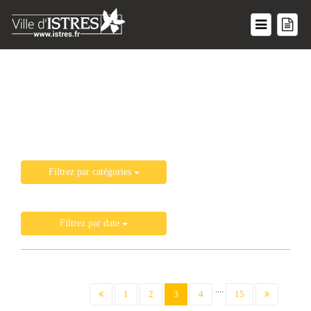
Liste de toutes les actualités
Filtrez par catégories
Filtrez par date
....
(current)
1
2
3
4
15