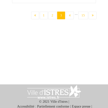
....
(current)
1
2
3
4
15
© 2021 Ville d'Istres |
Accessibilité : Partiellement conforme
|
Espace presse
|