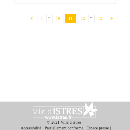
....
....
(current)
1
10
11
12
15
© 2021 Ville d'Istres |
Accessibilité : Partiellement conforme
|
Espace presse
|