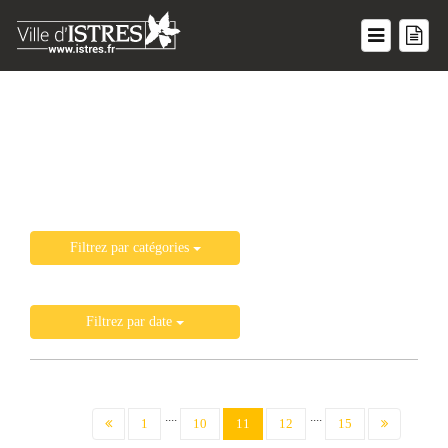
Liste de toutes les actualités
Filtrez par catégories
Filtrez par date
....
....
(current)
1
10
11
12
15