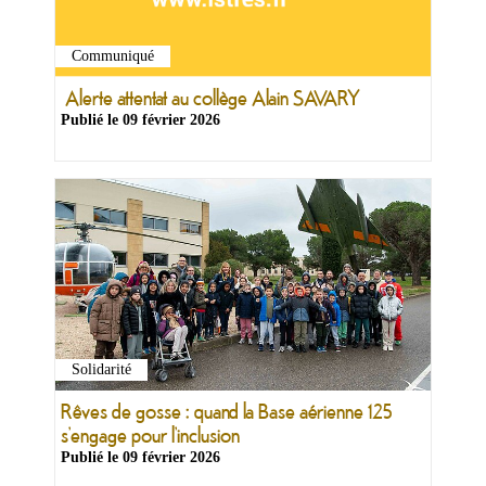
&
Loisirs
|
Communiqué
Tourisme
Alerte attentat au collège Alain SAVARY
Publié le
09 février 2026
Sports
Billetterie
Infos
Travaux/Voirie
|
Circulation
Solidarité
Rêves de gosse : quand la Base aérienne 125
s’engage pour l’inclusion
Publié le
09 février 2026