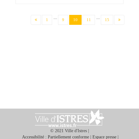
....
....
(current)
1
9
10
11
15
© 2021 Ville d'Istres |
Accessibilité : Partiellement conforme
|
Espace presse
|