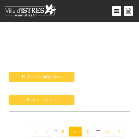
Liste de toutes les actualités
Filtrez par catégories
Filtrez par date
....
....
(current)
1
9
10
11
15