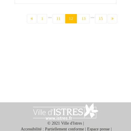
....
....
(current)
1
11
12
13
15
© 2021 Ville d'Istres |
Accessibilité : Partiellement conforme
|
Espace presse
|