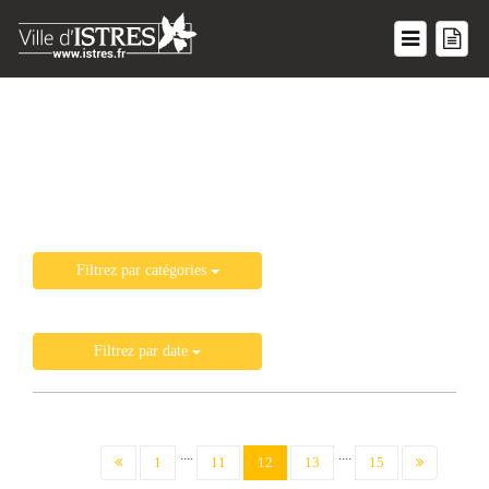
Liste de toutes les actualités
Filtrez par catégories
Filtrez par date
....
....
(current)
1
11
12
13
15