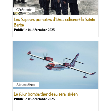
&
Loisirs
Cérémonie
|
Tourisme
Les Sapeurs pompiers d'Istres célèbrent la Sainte
Barbe
Publié le
04 décembre 2025
Sports
Billetterie
Infos
Travaux/Voirie
|
Circulation
Aéronautique
Le futur bombardier d’eau sera istréen
Publié le
03 décembre 2025