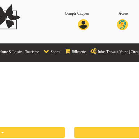
Compte Citoyen
Acceo
lture & Loisirs | Tourisme
Sports
Billetterie
Infos Travaux/Voirie | Circu
és
s