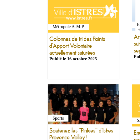
E
Métropole A-M-P
Ar
Colonnes de tri des Points
su
d’Apport Volontaire
se
actuellement saturées
Pub
Publié le
16 octobre 2025
Sports
S
Soutenez les "Pinkies" d'Istres
Enq
Provence Volley !
co