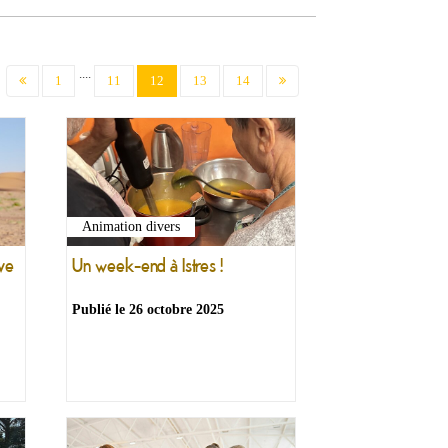
....
(current)
1
11
12
13
14
Animation divers
Un week-end à Istres !
êve
Publié le
26 octobre 2025