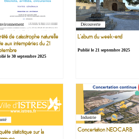
nvironnement
Découverte
rêté de catastrophe naturelle
L'abum du week-end
ite aux intempéries du 21
ptembre
Publié le
21 septembre 2025
lié le
30 septembre 2025
Industrie
anté
Concertation NEOCARB
uête statistique sur la
mmune