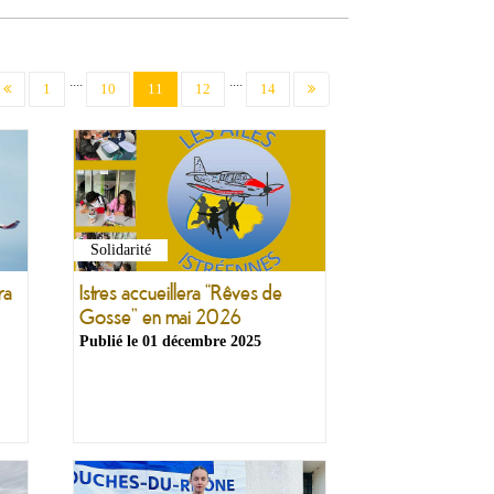
....
....
(current)
1
10
11
12
14
Solidarité
ra
Istres accueillera “Rêves de
Gosse” en mai 2026
Publié le
01 décembre 2025