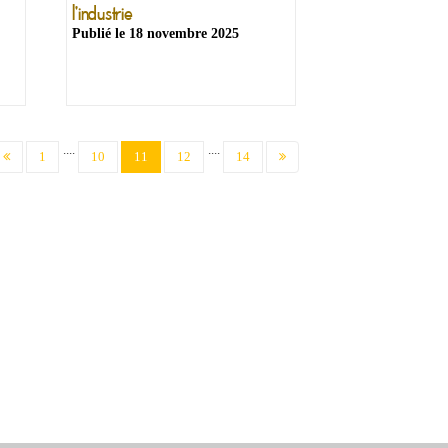
l'industrie
Publié le
18 novembre 2025
....
....
(current)
1
10
11
12
14