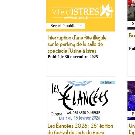
S
Sécurité publique
Bo
Interruption d’une fête illégale
sur le parking de la salle de
Pub
spectacle l’Usine à Istres
Publié le
30 novembre 2025
Cirque
E
Les Élancées 2026 : 28ᵉ édition
Un
du festival des arts du geste
l’a