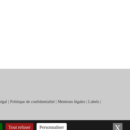
légal
|
Politique de confidentialité
|
Mentions légales
|
Labels
|
X
Ma
Tout refuser
Personnaliser