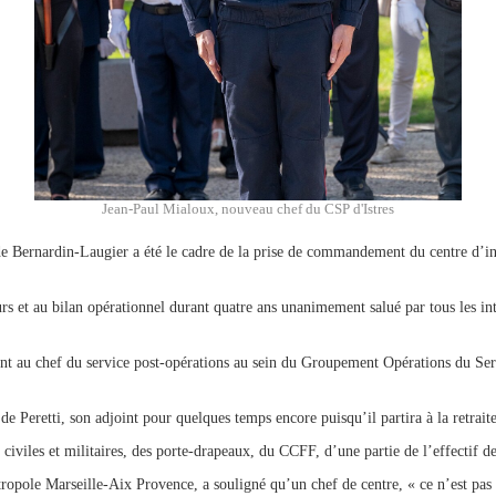
Jean-Paul Mialoux, nouveau chef du CSP d'Istres
e Bernardin-Laugier a été le cadre de la prise de commandement du centre d’ince
rs et au bilan opérationnel durant quatre ans unanimement salué par tous les i
oint au chef du service post-opérations au sein du Groupement Opérations du Se
 de Peretti, son adjoint pour quelques temps encore puisqu’il partira à la retra
civiles et militaires, des porte-drapeaux, du CCFF, d’une partie de l’effectif de
tropole Marseille-Aix Provence, a souligné qu’un chef de centre, « ce n’est pas