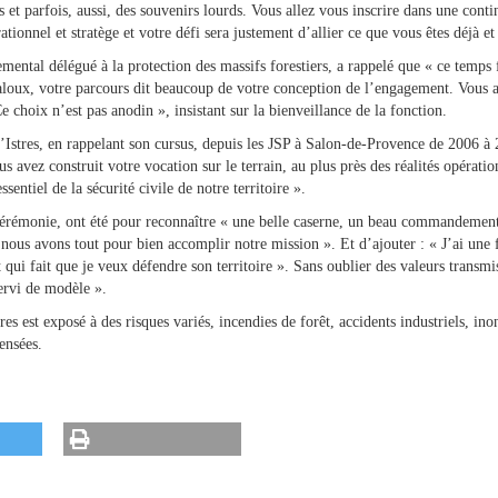
s et parfois, aussi, des souvenirs lourds. Vous allez vous inscrire dans une cont
ationnel et stratège et votre défi sera justement d’allier ce que vous êtes déjà et
mental délégué à la protection des massifs forestiers, a rappelé que « ce temps 
loux, votre parcours dit beaucoup de votre conception de l’engagement. Vous au
e choix n’est pas anodin », insistant sur la bienveillance de la fonction.
Istres, en rappelant son cursus, depuis les JSP à Salon-de-Provence de 2006 à 2
 avez construit votre vocation sur le terrain, au plus près des réalités opératio
entiel de la sécurité civile de notre territoire ».
a cérémonie, ont été pour reconnaître « une belle caserne, un beau commandemen
 nous avons tout pour bien accomplir notre mission ». Et d’ajouter : « J’ai une
t qui fait que je veux défendre son territoire ». Sans oublier des valeurs transm
servi de modèle ».
res est exposé à des risques variés, incendies de forêt, accidents industriels, in
ensées.