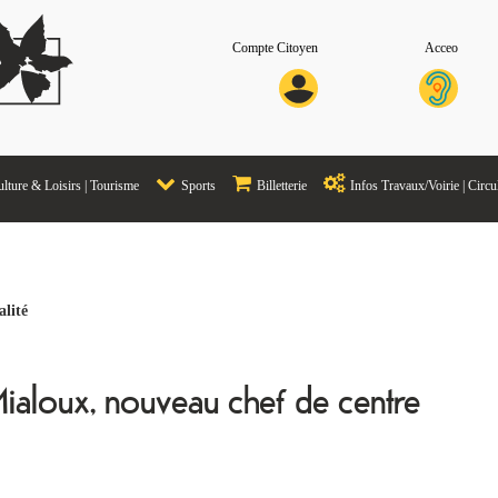
Compte Citoyen
Acceo
lture & Loisirs | Tourisme
Sports
Billetterie
Infos Travaux/Voirie | Circu
alité
Mialoux, nouveau chef de centre