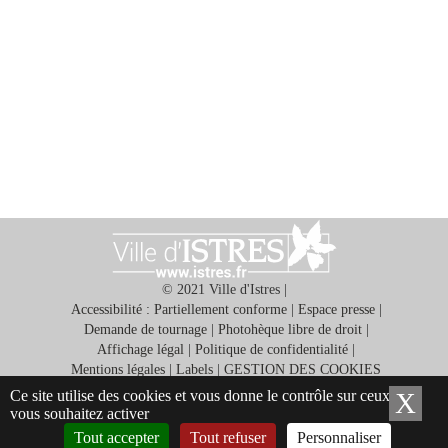
&
Loisirs
|
Tourisme
Sports
Billetterie
Infos
Travaux/Voirie
|
© 2021 Ville d'Istres |
Circulation
Accessibilité : Partiellement conforme
|
Espace presse
|
Demande de tournage
|
Photohèque libre de droit
|
Affichage légal
|
Politique de confidentialité
|
Mentions légales
|
Labels
|
GESTION DES COOKIES
Ce site utilise des cookies et vous donne le contrôle sur ceux que
X
Ma
Application gratuite ISTRES ET VOUS
vous souhaitez activer
Tout accepter
Tout refuser
Personnaliser