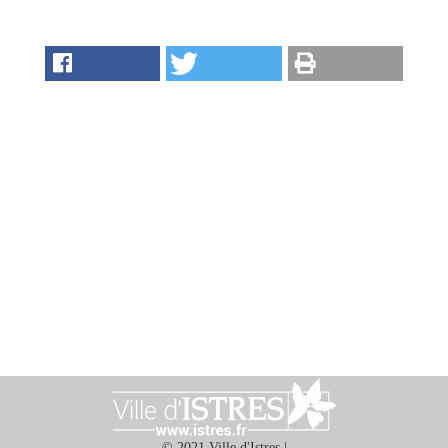
&
Loisirs
|
Tourisme
Sports
Billetterie
Infos
Travaux/Voirie
|
Circulation
© 2021 Ville d'Istres |