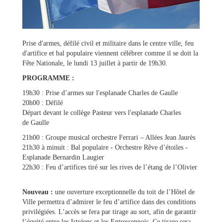
Prise d'armes, défilé civil et militaire dans le centre ville, feu
d'artifice et bal populaire viennent célébrer comme il se doit la
Fête Nationale, le lundi 13 juillet à partir de 19h30.
PROGRAMME :
19h30 : Prise d’armes sur l'esplanade Charles de Gaulle
Ma
20h00 : Défilé
mairie
Départ devant le collège Pasteur vers l'esplanade Charles
de Gaulle
Mes
21h00 : Groupe musical orchestre Ferrari – Allées Jean Jaurès
démarches
21h30 à minuit : Bal populaire - Orchestre Rêve d’étoiles -
Esplanade Bernardin Laugier
22h30 : Feu d’artifices tiré sur les rives de l’étang de l’Olivier
Ma
ville
Nouveau :
une ouverture exceptionnelle du toit de l’Hôtel de
Ville permettra d’admirer le feu d’artifice dans des conditions
privilégiées. L’accès se fera par tirage au sort, afin de garantir
Culture
l’équité entre les Istréens et les Entressennois. Ce tirage sera