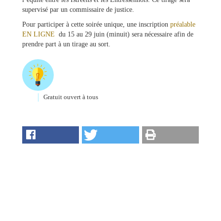
&
supervisé par un commissaire de justice.
Loisirs
|
Pour participer à cette soirée unique, une inscription
préalable
Tourisme
EN LIGNE
du 15 au 29 juin (minuit) sera nécessaire afin de
prendre part à un tirage au sort.
Sports
Billetterie
Gratuit ouvert à tous
Infos
Travaux/Voirie
|
Circulation